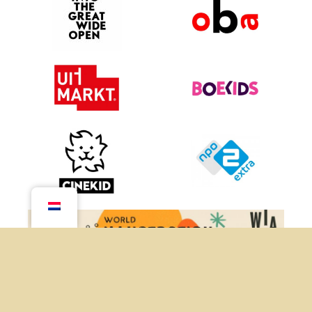
Item toegevoegd aan winkelwagen.
Afrekenen
0 items -
€
0.00