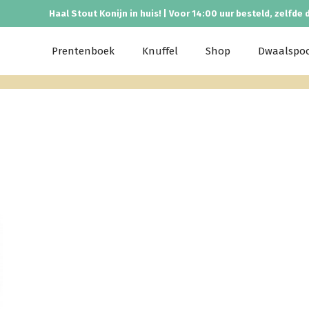
Haal Stout Konijn in huis! | Voor 14:00 uur besteld, zelfde 
Prentenboek
Knuffel
Shop
Dwaalspo