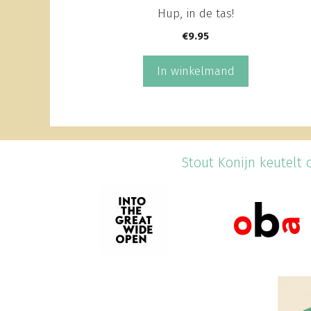
Hup, in de tas!
€
9.95
In winkelmand
Stout Konijn keutelt o