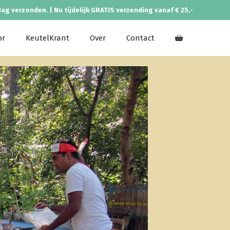
dag verzonden. | Nu tijdelijk GRATIS verzending vanaf € 25,-
or
KeutelKrant
Over
Contact