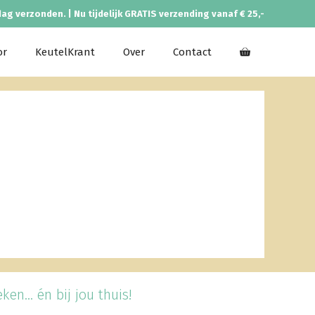
dag verzonden. | Nu tijdelijk GRATIS verzending vanaf € 25,-
or
KeutelKrant
Over
Contact
en... én bij jou thuis!