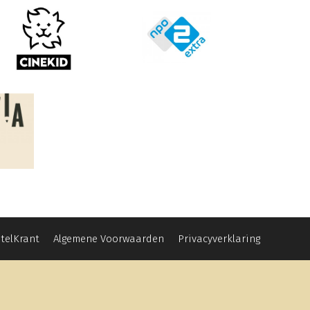
utelKrant
Algemene Voorwaarden
Privacyverklaring