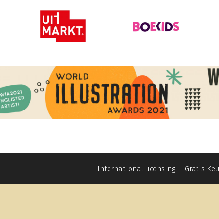
International licensing
Gratis Ke