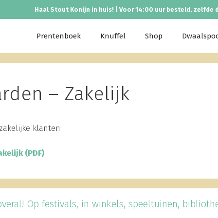
Haal Stout Konijn in huis! | Voor 14:00 uur besteld, zelfde 
Prentenboek
Knuffel
Shop
Dwaalspo
den – Zakelijk
akelijke klanten:
kelijk (PDF)
veral! Op festivals, in winkels, speeltuinen, bibliothek