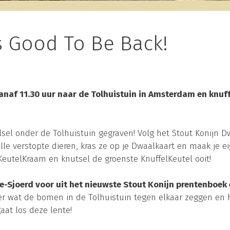
’s Good To Be Back!
naf 11.30 uur naar de Tolhuistuin in Amsterdam en knuffel
lsel onder de Tolhuistuin gegraven! Volg het Stout Konijn
alle verstopte dieren, kras ze op je Dwaalkaart en maak je 
KeutelKraam en knutsel de groenste KnuffelKeutel ooit!
e-Sjoerd voor uit het nieuwste Stout Konijn prentenboek 
fer wat de bomen in de Tolhuistuin tegen elkaar zeggen en
aat los deze lente!