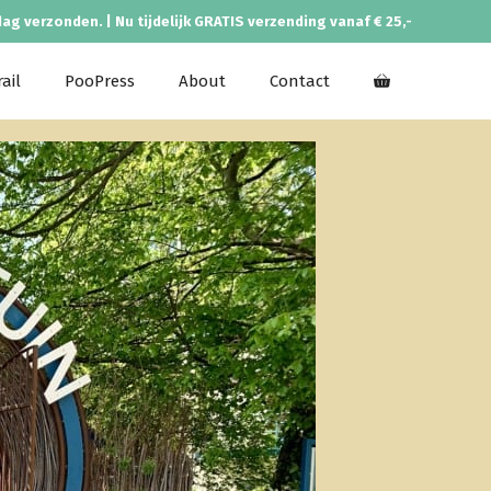
dag verzonden. | Nu tijdelijk GRATIS verzending vanaf € 25,-
ail
PooPress
About
Contact