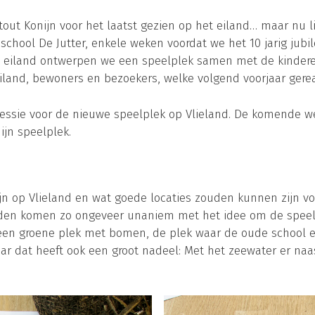
 Stout Konijn voor het laatst gezien op het eiland… maar nu 
deschool De Jutter, enkele weken voordat we het 10 jarig ju
t eiland ontwerpen we een speelplek samen met de kinderen
eiland, bewoners en bezoekers, welke volgend voorjaar gerea
essie voor de nieuwe speelplek op Vlieland. De komende 
ijn speelplek.
jn op Vlieland en wat goede locaties zouden kunnen zijn v
eiden komen zo ongeveer unaniem met het idee om de speel
s een groene plek met bomen, de plek waar de oude school 
r dat heeft ook een groot nadeel: Met het zeewater er naast 