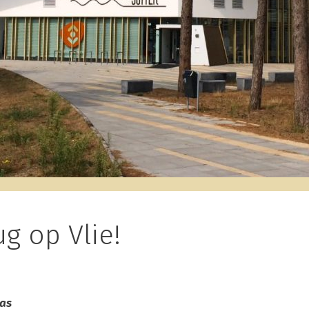
ug op Vlie!
las