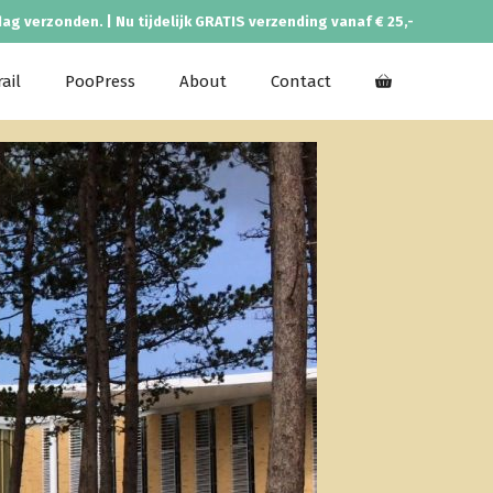
dag verzonden. | Nu tijdelijk GRATIS verzending vanaf € 25,-
ail
PooPress
About
Contact